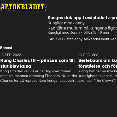
Kungen dök upp i oväntade tv-
Kungligt med Jenny
Kan tjäna multum på kungens ägo
Kungligt med Jenny
•
08.02.18
•
9 min
Carl XVI Gustaf
Jenny Alexandersson
Sven
Senast
16 SEP. 2022
3:40
16 DEC. 2021
Kung Charles III – prinsen som till
Serieboom om kun
slut blev kung
förståelse och för
Kung Charles var 73 år när tog över tronen 
Aldrig förr har så mycke
efter sin mamma drottning Elizabeth. Nu är det 
kungligheter skapats. Me
Charles tur att representera kungahuset och 
exempel ”The Crown”? Fr
Storbritannien och sätta sin egen prägel på 
ministernivå i Storbritan
den kungliga rollen.
har både gett förståelse 
kungligheterna. Och de
kommer inte undan: två
är på gång.