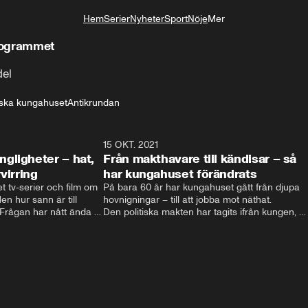
Hem
Serier
Nyheter
Sport
Nöje
Mer
Livsstil
programmet
del
ska kungahuset
Antikrundan
4:06
15 OKT. 2021
4:2
gligheter – hat,
Från makthavare till kändisar – så
virring
har kungahuset förändrats
t tv-serier och film om 
På bara 60 år har kungahuset gått från djupa 
n hur sann är till 
hovnigningar – till att jobba mot näthat. 

ågan har nått ända till 
Den politiska makten har tagits ifrån kungen, 
nien.  Filmatiseringarna 
och kungligheterna försöker istället att hitta 
och hat till 
nya sätt att vara relevanta. Välgörenhet, att 
t svenska kungahuset 
lyfta viktiga frågor och agera förebild är vägen 
 svenska kungaserier 
som vårat kungahus har valt. 

Men eftersom att varje ny regent själv 
bestämmer sin roll kan kungahuset komma att 
fortsätta förändras – för att följa med tiden.