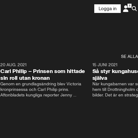
Logga in
SE ALLA
5
20 AUG. 2021
3:35
15 JUNI 2021
Carl Philip – Prinsen som hittade
Så styr kungahus
sin roll utan kronan
själva
Genom en grundlagsändring blev Victoria  
När kungabarnen var sm
kronprinsessa och Carl Philip prins. 
hem till Drottningholm oc
Aftonbladets kungliga reporter Jenny 
bilder. Det är en strate
Alexandersson och kungliga experten Sara 
avlägsen i dag. Nu styrs
Ericsson berättar om prins Carl Philips liv och 
Instagram och Facebook
han väg att finna sin roll utan kronan. De 
Kungahusets sociala med
berättar om hans stora intresse och hur han 
skyltfönster ut mot folk
fick sin kärlek Sofia.
pr. Följarna får en känsl
men kom ihåg att bakom
dessa konton finns en st