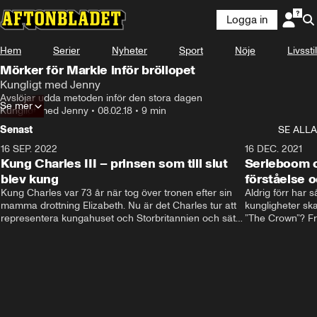
Logga in
Hem
Serier
Nyheter
Sport
Nöje
Livsstil
Mörker för Markle inför bröllopet
Kungligt med Jenny
Avslöjar udda metoden inför den stora dagen
Se mer
Kungligt med Jenny
•
08.02.18
•
9 min
Senast
SE ALLA
16 SEP. 2022
3:40
16 DEC. 2021
Kung Charles III – prinsen som till slut
Serieboom o
blev kung
förståelse o
Kung Charles var 73 år när tog över tronen efter sin 
Aldrig förr har 
mamma drottning Elizabeth. Nu är det Charles tur att 
kungligheter ska
representera kungahuset och Storbritannien och sätta 
”The Crown”? Frå
sin egen prägel på den kungliga rollen.
Storbritannien. 
förståelse och h
kungahuset komm
kungaserier är 