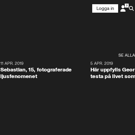
Logga in
SE ALLA
0
11 APR. 2019
0:45
5 APR. 2019
Sebastian, 15, fotograferade
Här uppfylls Geor
ljusfenomenet
testa på livet so