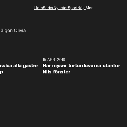
Hem
Serier
Nyheter
Sport
Nöje
Mer
Livsstil
älgen Olivia
0:44
15 APR. 2019
0:4
ssica alla gäster
Här myser turturduvorna utanför
op
Nils fönster