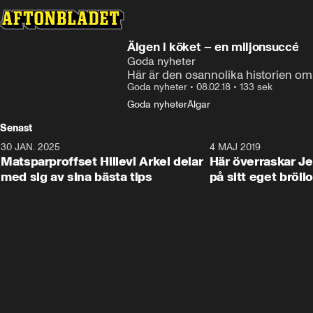
Älgen i köket – en miljonsuccé
Goda nyheter
Här är den osannolika historien om 
Goda nyheter
•
08.02.18
•
133 sek
Goda nyheter
Älgar
Senast
30 JAN. 2025
0:59
4 MAJ 2019
Matsparproffset Hillevi Arkel delar
Här överraskar Je
med sig av sina bästa tips
på sitt eget bröll