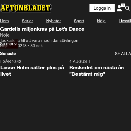
Logga in
Hem
Serier
Nyheter
Sport
Nöje
Livsstil
Gardells miljonkrav på Let’s Dance
Nöje
Tackade ja till att vara med i danstävlingen
Se mer
Nöje
•
08.02.18
•
39 sek
Senaste
SE ALLA
I GÅR 10:42
1:04
4 AUGUSTI
Lasse Holm sätter plus på
Beskedet om nästa år:
livet
”Bestämt mig”