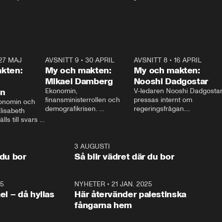
27 MAJ
3:51
AVSNITT 9
•
30 APRIL
24:00
AVSNITT 8
•
16 APRIL
25:1
kten:
My och makten:
My och makten:
Mikael Damberg
Nooshi Dadgostar
on
Ekonomin, 
V-ledaren Nooshi Dadgostar
finansministerrollen och 
pressas internt om 
onomin och 
demografikrisen. 
regeringsfrågan.

lisabeth 
Oppositionen ställs till svars 
I Aftonbladets 
ls till svars 
när Socialdemokraternas 
partiledarutfrågning ”My 
stern gästar 
Mikael Damberg gästar My 
och Makten” sätter hon ner 
My och Makten. 
och Makten. 
foten mot kritikerna:

1:06
3 AUGUSTI
1:0
– Vi ställer upp i val. Ska vi 
 du bor
Så blir vädret där du bor
vara med så sitter vi förstås 
25
1:22
NYHETER
•
21 JAN. 2025
0:5
ael – då hyllas
Här återvänder palestinska
fångarna hem