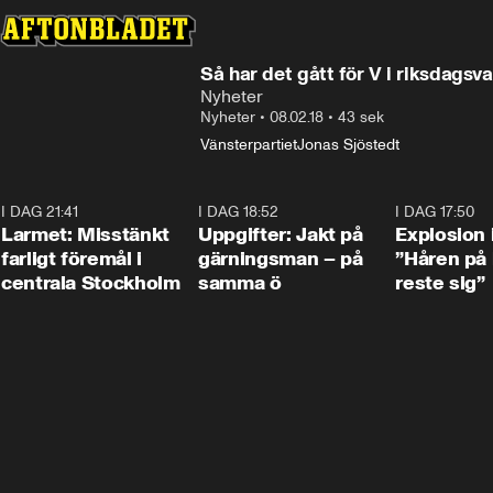
Så har det gått för V i riksdagsv
Nyheter
Nyheter
•
08.02.18
•
43 sek
Vänsterpartiet
Jonas Sjöstedt
I DAG 21:41
0:35
I DAG 18:52
0:33
I DAG 17:50
Larmet: Misstänkt
Uppgifter: Jakt på
Explosion 
farligt föremål i
gärningsman – på
”Håren på
centrala Stockholm
samma ö
reste sig”