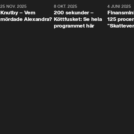
3
25 NOV. 2025
31:05
8 OKT. 2025
4:29
4 JUNI 2025
Knutby – Vem
200 sekunder –
Finansmin
mördade Alexandra?
Köttfusket: Se hela
125 procent
programmet här
"Skattever
viktig uppg