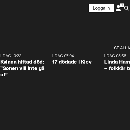
Logga in
SE ALLA
7
I DAG 10:22
1:12
I DAG 07:04
0:43
I DAG 05:58
Kvinna hittad död:
17 dödade i Kiev
Linda Ham
”Sonen vill inte gå
– folkkär t
ut”