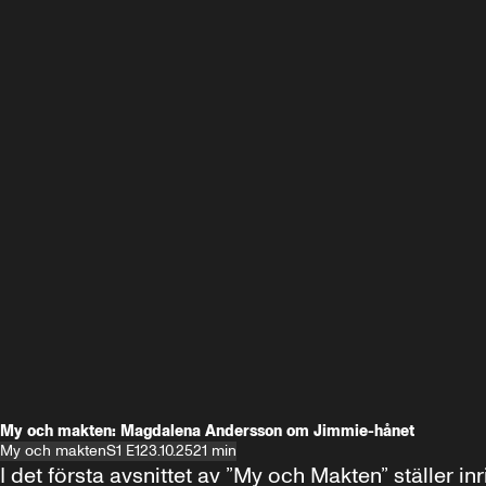
My och makten: Magdalena Andersson om Jimmie-hånet
My och makten
S1 E1
23.10.25
21 min
I det första avsnittet av ”My och Makten” ställe