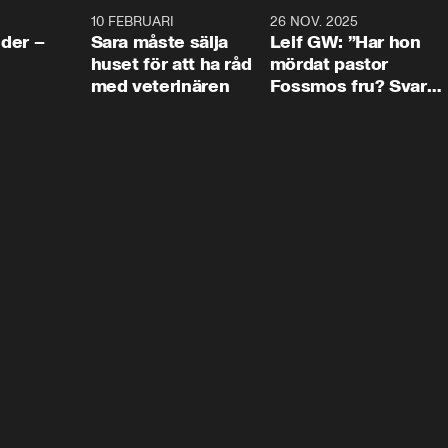
4:24
10 FEBRUARI
4:13
26 NOV. 2025
8:1
der –
Sara måste sälja
Leif GW: ”Har hon
huset för att ha råd
mördat pastor
med veterinären
Fossmos fru? Svar
nej.”