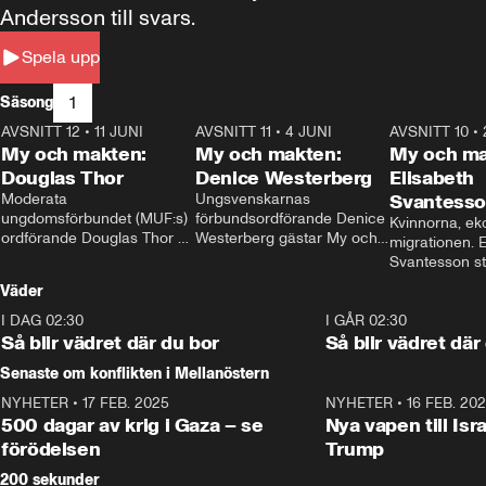
Andersson till svars.
Spela upp
1
Säsong
AVSNITT 12
•
11 JUNI
26:27
AVSNITT 11
•
4 JUNI
23:40
AVSNITT 10
•
My och makten:
My och makten:
My och ma
Douglas Thor
Denice Westerberg
Elisabeth
Moderata 
Ungsvenskarnas 
Svantess
ungdomsförbundet (MUF:s) 
förbundsordförande Denice 
Kvinnorna, ek
ordförande Douglas Thor 
Westerberg gästar My och 
migrationen. E
gästar My och makten. I 
makten. I avsnittet 
Svantesson stäl
avsnittet diskuteras 
diskuteras migrationsfrågan 
när finansmini
Väder
tonårsutvisningarna och hur 
och hur SD ska locka 
Moderaterna ska locka 
kvinnliga väljare. 
I DAG 02:30
1:06
I GÅR 02:30
väljare till valet i höst. 
Så blir vädret där du bor
Så blir vädret där
Senaste om konflikten i Mellanöstern
NYHETER
•
17 FEB. 2025
0:45
NYHETER
•
16 FEB. 20
500 dagar av krig i Gaza – se
Nya vapen till Isr
förödelsen
Trump
200 sekunder