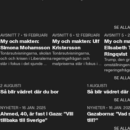
SE ALLA
7
AVSNITT 7
•
19 FEBRUARI
24:30
AVSNITT 6
•
12 FEBRUARI
27:30
AVSNITT 5
•
My och makten:
My och makten: Ulf
My och ma
Simona Mohamsson
Kristersson
Elisabeth
 
Tonårsutvisningarna, skolan 
Tonårsutvisningarna, 
Ringqvist
och och krisen i Liberalerna 
regeringsfrågan och 
Trump, den gr
står i fokus i det sjunde 
matpriserna står i fokus i 
omställningen
avsnittet av ”My och 
det sjätte avsnittet av ”My 
regeringsfråga
makten”. Se när 
och makten”. Se när 
centrum i det 
SE ALLA
Aftonbladets inrikespolitiska 
Aftonbladets inrikespolitiska 
avsnittet av ”
kommentator My 
kommentator My 
6
2 AUGUSTI
1:06
1 AUGUSTI
Makten”. Se nä
Rohwedder ställer 
Rohwedder ställer 
Så blir vädret där du bor
Så blir vädret där
Aftonbladets in
utbildnings- och 
statsminister Ulf Kristersson 
kommentator 
SE ALLA
integrationsminister Simona 
till svars.
Rohwedder stäl
Mohamsson till svars.
Centerpartiets
2
NYHETER
•
16 JAN. 2025
1:01
NYHETER
•
16 JAN. 20
Thand Ring till
Ahmed, 40, är fast i Gaza: ”Vill
Gazaborna: ”Vad s
tillbaka till Sverige”
till?”
SE ALLA