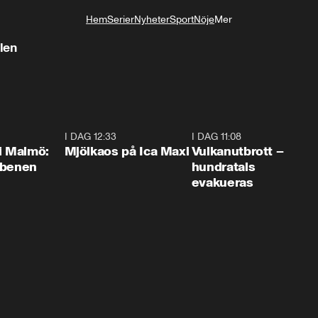
Hem
Serier
Nyheter
Sport
Nöje
Mer
Livsstil
alen
1:10
I DAG 12:33
0:24
I DAG 11:08
0:2
i Malmö:
Mjölkaos på Ica Maxi
Vulkanutbrott –
 benen
hundratals
evakueras