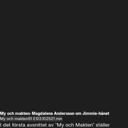
My och makten: Magdalena Andersson om Jimmie-hånet
My och makten
S1 E1
23.10.25
21 min
I det första avsnittet av ”My och Makten” ställer 