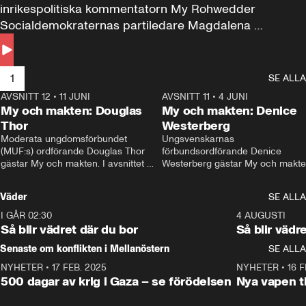
inrikespolitiska kommentatorn My Rohwedder 
Socialdemokraternas partiledare Magdalena 
Andersson till svars.
1
SE ALLA
AVSNITT 12
•
11 JUNI
26:27
AVSNITT 11
•
4 JUNI
2
My och makten: Douglas
My och makten: Denice
Thor
Westerberg
Moderata ungdomsförbundet 
Ungsvenskarnas 
(MUF:s) ordförande Douglas Thor 
förbundsordförande Denice 
gästar My och makten. I avsnittet 
Westerberg gästar My och makten.
diskuteras tonårsutvisningarna och 
avsnittet diskuteras migrationsfrå
hur Moderaterna ska locka väljare till 
och hur SD ska locka kvinnliga 
Väder
SE ALLA
valet i höst. 
väljare. 
I GÅR 02:30
1:06
4 AUGUSTI
Så blir vädret där du bor
Så blir vädr
Senaste om konflikten i Mellanöstern
SE ALLA
NYHETER
•
17 FEB. 2025
0:45
NYHETER
•
16 F
500 dagar av krig i Gaza – se förödelsen
Nya vapen ti