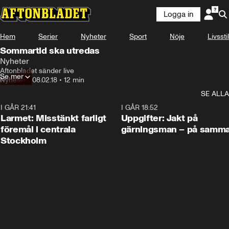
Logga in
Hem
Serier
Nyheter
Sport
Nöje
Livsstil
Sommartid ska utredas
Nyheter
Aftonbladet sänder live
Se mer
Nyheter
•
08.02.18
•
12 min
SE ALLA
I GÅR 21:41
0:35
I GÅR 18:52
Larmet: Misstänkt farligt
Uppgifter: Jakt på
föremål i centrala
gärningsman – på samma
Stockholm