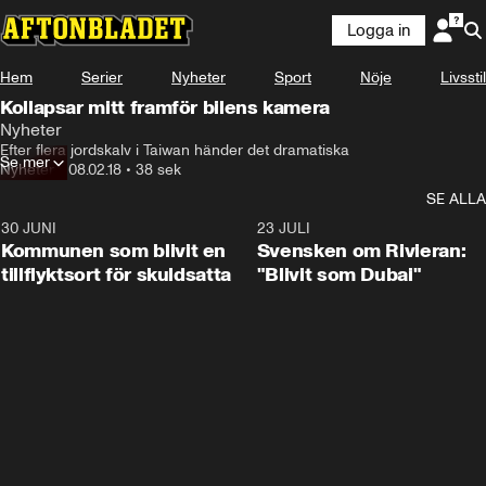
Logga in
Hem
Serier
Nyheter
Sport
Nöje
Livsstil
Kollapsar mitt framför bilens kamera
Nyheter
Efter flera jordskalv i Taiwan händer det dramatiska
Se mer
Nyheter
•
08.02.18
•
38 sek
SE ALLA
30 JUNI
1:24
23 JULI
Kommunen som blivit en
Svensken om Rivieran:
tillflyktsort för skuldsatta
"Blivit som Dubai"