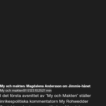
My och makten: Magdalena Andersson om Jimmie-hånet
My och makten
S1 E1
23.10.25
21 min
I det första avsnittet av ”My och Makten” ställer 
inrikespolitiska kommentatorn My Rohwedder 