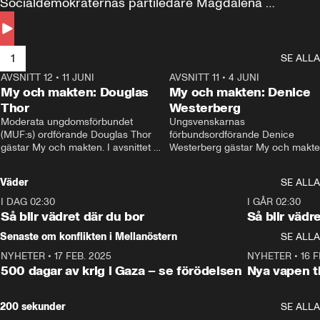
Socialdemokraternas partiledare Magdalena 
Andersson till svars.
1
SE ALLA
AVSNITT 12
•
11 JUNI
26:27
AVSNITT 11
•
4 JUNI
2
My och makten: Douglas
My och makten: Denice
Thor
Westerberg
Moderata ungdomsförbundet 
Ungsvenskarnas 
(MUF:s) ordförande Douglas Thor 
förbundsordförande Denice 
gästar My och makten. I avsnittet 
Westerberg gästar My och makten.
diskuteras tonårsutvisningarna och 
avsnittet diskuteras migrationsfrå
hur Moderaterna ska locka väljare till 
och hur SD ska locka kvinnliga 
Väder
SE ALLA
valet i höst. 
väljare. 
I DAG 02:30
1:06
I GÅR 02:30
Så blir vädret där du bor
Så blir vädr
Senaste om konflikten i Mellanöstern
SE ALLA
NYHETER
•
17 FEB. 2025
0:45
NYHETER
•
16 F
500 dagar av krig i Gaza – se förödelsen
Nya vapen ti
200 sekunder
SE ALLA