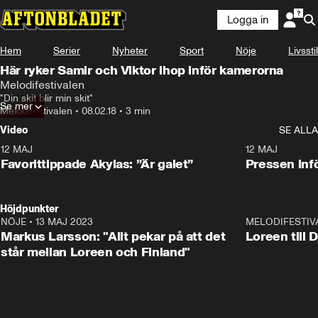
Logga in
Hem
Serier
Nyheter
Sport
Nöje
Livsstil
Här ryker Samir och Viktor ihop inför kamerorna
Melodifestivalen
"Din skit blir min skit"
Se mer
Melodifestivalen
•
08.02.18
•
3 min
Video
SE ALLA
12 MAJ
1:04
12 MAJ
Favorittippade Akylas: ”Är galet”
Pressen infö
Höjdpunkter
NÖJE
•
13 MAJ 2023
18:32
MELODIFESTIV
Markus Larsson: "Allt pekar på att det
Loreen till 
står mellan Loreen och Finland"