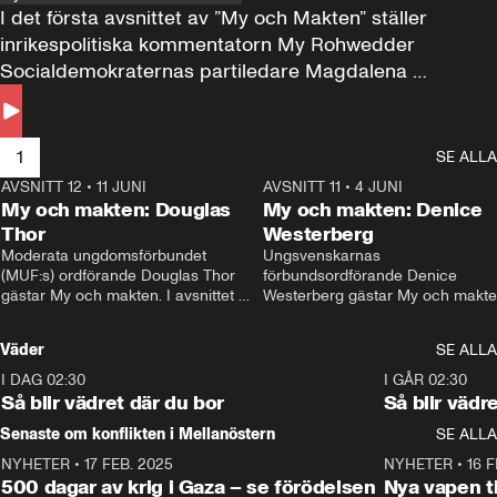
I det första avsnittet av ”My och Makten” ställer 
inrikespolitiska kommentatorn My Rohwedder 
Socialdemokraternas partiledare Magdalena 
Andersson till svars.
1
SE ALLA
AVSNITT 12
•
11 JUNI
26:27
AVSNITT 11
•
4 JUNI
2
My och makten: Douglas
My och makten: Denice
Thor
Westerberg
Moderata ungdomsförbundet 
Ungsvenskarnas 
(MUF:s) ordförande Douglas Thor 
förbundsordförande Denice 
gästar My och makten. I avsnittet 
Westerberg gästar My och makten.
diskuteras tonårsutvisningarna och 
avsnittet diskuteras migrationsfrå
hur Moderaterna ska locka väljare till 
och hur SD ska locka kvinnliga 
Väder
SE ALLA
valet i höst. 
väljare. 
I DAG 02:30
1:06
I GÅR 02:30
Så blir vädret där du bor
Så blir vädr
Senaste om konflikten i Mellanöstern
SE ALLA
NYHETER
•
17 FEB. 2025
0:45
NYHETER
•
16 F
500 dagar av krig i Gaza – se förödelsen
Nya vapen ti