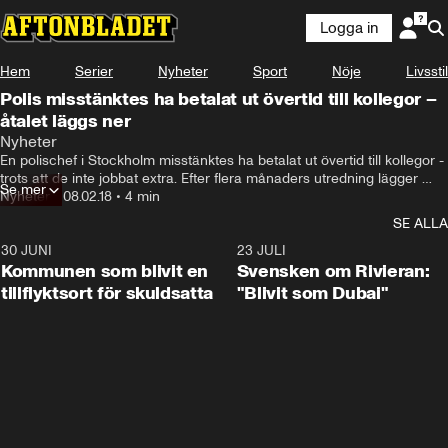
Logga in
Hem
Serier
Nyheter
Sport
Nöje
Livsstil
Polis misstänktes ha betalat ut övertid till kollegor –
åtalet läggs ner
Nyheter
En polischef i Stockholm misstänktes ha betalat ut övertid till kollegor - 
trots att de inte jobbat extra. Efter flera månaders utredning lägger 
Se mer
åklagaren ner förundersökningarna.
Nyheter
•
08.02.18
•
4 min
SE ALLA
30 JUNI
1:24
23 JULI
Kommunen som blivit en
Svensken om Rivieran:
tillflyktsort för skuldsatta
"Blivit som Dubai"