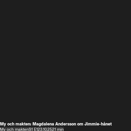
My och makten: Magdalena Andersson om Jimmie-hånet
My och makten
S1 E1
23.10.25
21 min