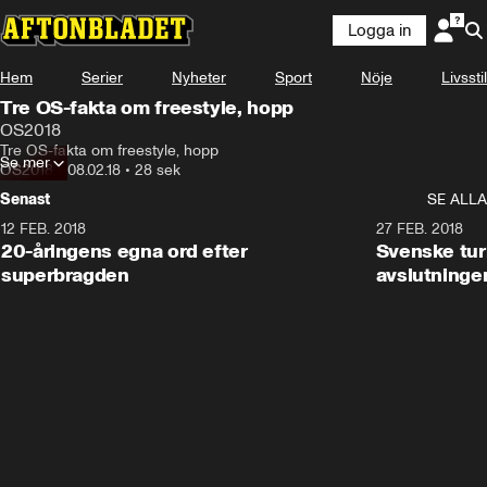
Logga in
Hem
Serier
Nyheter
Sport
Nöje
Livsstil
Tre OS-fakta om freestyle, hopp
OS2018
Tre OS-fakta om freestyle, hopp
Se mer
OS2018
•
08.02.18
•
28 sek
Senast
SE ALLA
12 FEB. 2018
2:00
27 FEB. 2018
20-åringens egna ord efter
Svenske turi
superbragden
avslutninge