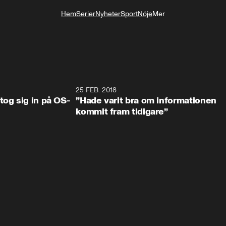
Hem
Serier
Nyheter
Sport
Nöje
Mer
Livsstil
0:34
25 FEB. 2018
2:1
tog sig in på OS-
”Hade varit bra om informationen
kommit fram tidigare”