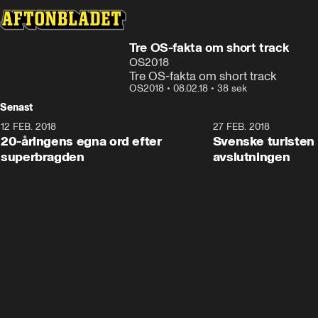
Tre OS-fakta om short track
OS2018
Tre OS-fakta om short track
OS2018
•
08.02.18
•
38 sek
Senast
12 FEB. 2018
2:00
27 FEB. 2018
20-åringens egna ord efter
Svenske turisten 
superbragden
avslutningen