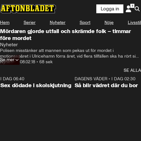
Logga in
Hem
Serier
Nyheter
Sport
Nöje
Livsstil
Mördaren gjorde utfall och skrämde folk – timmar
före mordet
Nyheter
Polisen misstänker att mannen som pekas ut för mordet i 
motionsspåret i Ulricehamn förra året, vid flera tillfällen ska ha rört sig i 
Se mer
området och skrämt upp folk.
Nyheter
•
08.02.18
•
68 sek
SE ALLA
I DAG 06:40
0:47
DAGENS VÄDER
•
I DAG 02:30
Sex dödade i skolskjutning
Så blir vädret där du bor