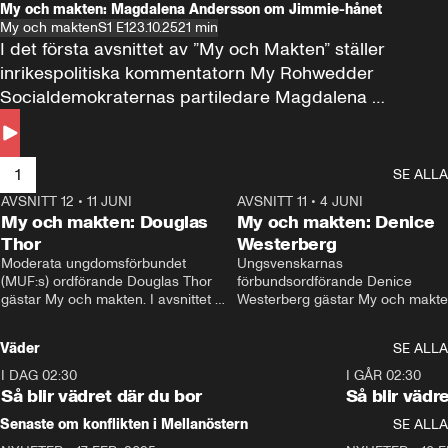
My och makten: Magdalena Andersson om Jimmie-hånet
My och makten
S1 E1
23.10.25
21 min
I det första avsnittet av ”My och Makten” ställer 
inrikespolitiska kommentatorn My Rohwedder 
Socialdemokraternas partiledare Magdalena 
Andersson till svars.
1
SE ALLA
AVSNITT 12
•
11 JUNI
26:27
AVSNITT 11
•
4 JUNI
2
My och makten: Douglas
My och makten: Denice
Thor
Westerberg
Moderata ungdomsförbundet 
Ungsvenskarnas 
(MUF:s) ordförande Douglas Thor 
förbundsordförande Denice 
gästar My och makten. I avsnittet 
Westerberg gästar My och makten.
diskuteras tonårsutvisningarna och 
avsnittet diskuteras migrationsfrå
hur Moderaterna ska locka väljare till 
och hur SD ska locka kvinnliga 
Väder
SE ALLA
valet i höst. 
väljare. 
I DAG 02:30
1:06
I GÅR 02:30
Så blir vädret där du bor
Så blir vädr
Senaste om konflikten i Mellanöstern
SE ALLA