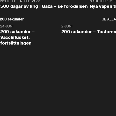
NYHETER
•
17 FEB. 2025
0:45
NYHETER
•
16 F
500 dagar av krig i Gaza – se förödelsen
Nya vapen ti
200 sekunder
SE ALLA
24 JUNI
5:00
2 JUNI
200 sekunder –
200 sekunder – Testern
Vaccinfusket,
fortsättningen