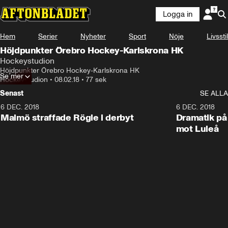
Logga in
Hem
Serier
Nyheter
Sport
Nöje
Livsstil
Höjdpunkter Örebro Hockey-Karlskrona HK
Hockeystudion
Höjdpunkter Örebro Hockey-Karlskrona HK
Se mer
Hockeystudion
•
08.02.18
•
77 sek
Senast
SE ALLA
6 DEC. 2018
0:50
6 DEC. 2018
Malmö straffade Rögle i derbyt
Dramatik på
mot Luleå