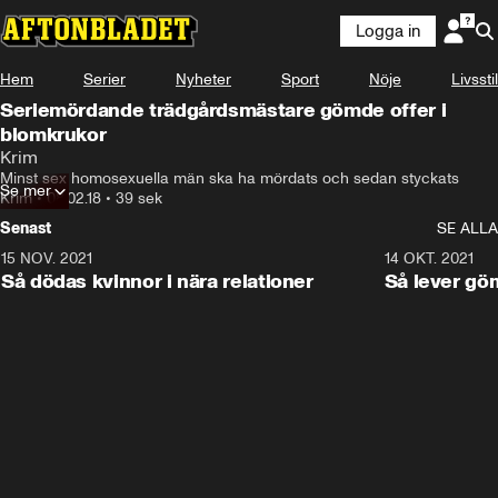
Logga in
Hem
Serier
Nyheter
Sport
Nöje
Livsstil
Seriemördande trädgårdsmästare gömde offer i
blomkrukor
Krim
Minst sex homosexuella män ska ha mördats och sedan styckats
Se mer
Krim
•
08.02.18
•
39 sek
Senast
SE ALLA
15 NOV. 2021
3:28
14 OKT. 2021
Så dödas kvinnor i nära relationer
Så lever gö