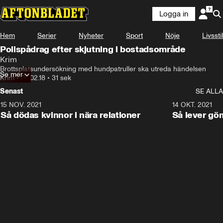
Logga in
Hem
Serier
Nyheter
Sport
Nöje
Livsstil
Polispådrag efter skjutning i bostadsområde
Krim
Brottsplatsundersökning med hundpatruller ska utreda händelsen
Se mer
Krim
•
08.02.18
•
31 sek
Senast
SE ALLA
15 NOV. 2021
3:28
14 OKT. 2021
Så dödas kvinnor i nära relationer
Så lever gö