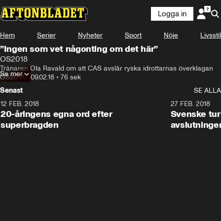
Logga in
Hem
Serier
Nyheter
Sport
Nöje
Livsstil
”Ingen som vet någonting om det här”
OS2018
Tränaren Ola Ravald om att CAS avslår ryska idrottarnas överklagan
Se mer
OS2018
•
09.02.18
•
76 sek
Senast
SE ALLA
12 FEB. 2018
2:00
27 FEB. 2018
20-åringens egna ord efter
Svenske turi
superbragden
avslutninge