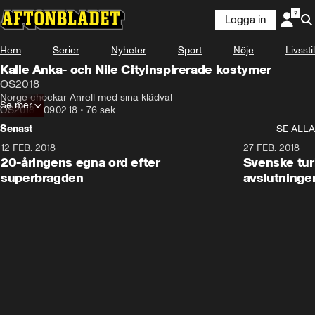
Logga in
Hem
Serier
Nyheter
Sport
Nöje
Livsstil
Kalle Anka- och Nile Cityinspirerade kostymer
OS2018
Norge chockar Anrell med sina klädval
Se mer
OS2018
•
09.02.18
•
76 sek
Senast
SE ALLA
12 FEB. 2018
2:00
27 FEB. 2018
20-åringens egna ord efter
Svenske turi
superbragden
avslutninge