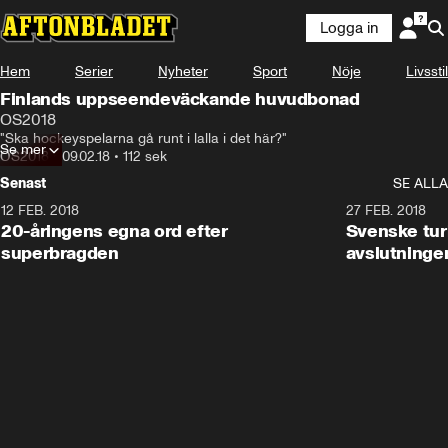
Logga in
Hem
Serier
Nyheter
Sport
Nöje
Livsstil
Finlands uppseendeväckande huvudbonad
OS2018
"Ska hockeyspelarna gå runt i lalla i det här?"
Se mer
OS2018
•
09.02.18
•
112 sek
Senast
SE ALLA
12 FEB. 2018
2:00
27 FEB. 2018
20-åringens egna ord efter
Svenske turi
superbragden
avslutninge