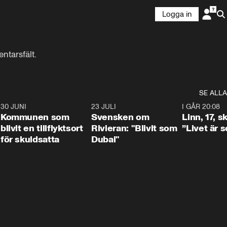
Logga in
ntarsfält.
SE ALLA
7
30 JUNI
1:24
23 JULI
1:42
I GÅR 20:08
Kommunen som
Svensken om
Linn, 17, s
blivit en tillflyktsort
Rivieran: "Blivit som
”Livet är 
för skuldsatta
Dubai"