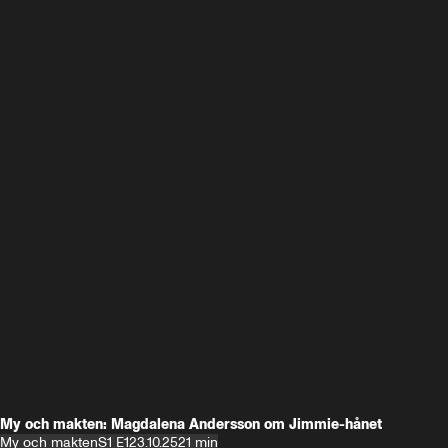
My och makten: Magdalena Andersson om Jimmie-hånet
My och makten
S1 E1
23.10.25
21 min