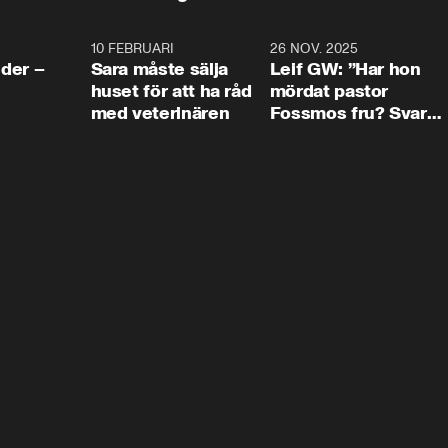
4:24
10 FEBRUARI
4:13
26 NOV. 2025
8:1
der –
Sara måste sälja
Leif GW: ”Har hon
huset för att ha råd
mördat pastor
med veterinären
Fossmos fru? Svar
nej.”