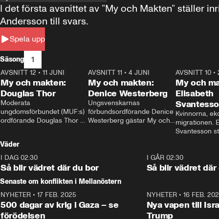
I det första avsnittet av ”My och Makten” ställe
Andersson till svars.
Spela upp
1
Säsong
AVSNITT 12
•
11 JUNI
26:27
AVSNITT 11
•
4 JUNI
23:40
AVSNITT 10
•
My och makten:
My och makten:
My och ma
Douglas Thor
Denice Westerberg
Elisabeth
Moderata 
Ungsvenskarnas 
Svantess
ungdomsförbundet (MUF:s) 
förbundsordförande Denice 
Kvinnorna, ek
ordförande Douglas Thor 
Westerberg gästar My och 
migrationen. E
gästar My och makten. I 
makten. I avsnittet 
Svantesson stäl
avsnittet diskuteras 
diskuteras migrationsfrågan 
när finansmini
Väder
tonårsutvisningarna och hur 
och hur SD ska locka 
Moderaterna ska locka 
kvinnliga väljare. 
I DAG 02:30
1:06
I GÅR 02:30
väljare till valet i höst. 
Så blir vädret där du bor
Så blir vädret där
Senaste om konflikten i Mellanöstern
NYHETER
•
17 FEB. 2025
0:45
NYHETER
•
16 FEB. 20
500 dagar av krig i Gaza – se
Nya vapen till Isr
förödelsen
Trump