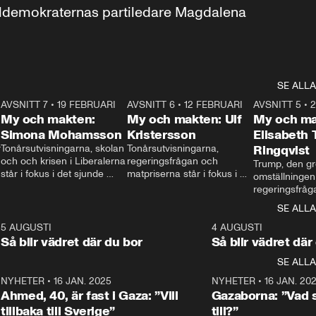
aldemokraternas partiledare Magdalena 
SE ALLA
7
AVSNITT 7
•
19 FEBRUARI
24:30
AVSNITT 6
•
12 FEBRUARI
27:30
AVSNITT 5
•
My och makten:
My och makten: Ulf
My och ma
Simona Mohamsson
Kristersson
Elisabeth
 
Tonårsutvisningarna, skolan 
Tonårsutvisningarna, 
Ringqvist
och och krisen i Liberalerna 
regeringsfrågan och 
Trump, den gr
står i fokus i det sjunde 
matpriserna står i fokus i 
omställningen
avsnittet av ”My och 
det sjätte avsnittet av ”My 
regeringsfråga
makten”. Se när 
och makten”. Se när 
centrum i det 
SE ALLA
Aftonbladets inrikespolitiska 
Aftonbladets inrikespolitiska 
avsnittet av ”
kommentator My 
kommentator My 
6
5 AUGUSTI
1:06
4 AUGUSTI
Makten”. Se nä
Rohwedder ställer 
Rohwedder ställer 
Så blir vädret där du bor
Så blir vädret där
Aftonbladets in
utbildnings- och 
statsminister Ulf Kristersson 
kommentator 
SE ALLA
integrationsminister Simona 
till svars.
Rohwedder stäl
Mohamsson till svars.
Centerpartiets
2
NYHETER
•
16 JAN. 2025
1:01
NYHETER
•
16 JAN. 20
Thand Ring till
Ahmed, 40, är fast i Gaza: ”Vill
Gazaborna: ”Vad s
tillbaka till Sverige”
till?”