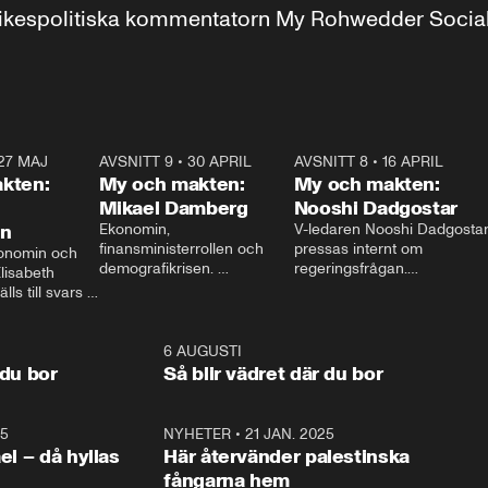
r inrikespolitiska kommentatorn My Rohwedder Soci
27 MAJ
3:51
AVSNITT 9
•
30 APRIL
24:00
AVSNITT 8
•
16 APRIL
25:1
kten:
My och makten:
My och makten:
Mikael Damberg
Nooshi Dadgostar
on
Ekonomin, 
V-ledaren Nooshi Dadgostar
finansministerrollen och 
pressas internt om 
onomin och 
demografikrisen. 
regeringsfrågan.

lisabeth 
Oppositionen ställs till svars 
I Aftonbladets 
ls till svars 
när Socialdemokraternas 
partiledarutfrågning ”My 
stern gästar 
Mikael Damberg gästar My 
och Makten” sätter hon ner 
My och Makten. 
och Makten. 
foten mot kritikerna:

1:06
6 AUGUSTI
1:0
– Vi ställer upp i val. Ska vi 
 du bor
Så blir vädret där du bor
vara med så sitter vi förstås 
25
1:22
NYHETER
•
21 JAN. 2025
0:5
ael – då hyllas
Här återvänder palestinska
fångarna hem