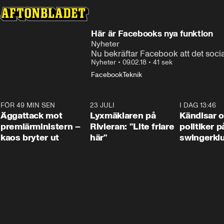
Här är Facebooks nya funktion
Nyheter
Nu bekräftar Facebook att det soci
Nyheter
•
09.02.18
•
41 sek
Facebook
Teknik
FÖR 49 MIN SEN
0:37
23 JULI
2:02
I DAG 13:46
Äggattack mot
Lyxmäklaren på
Kändisar 
premiärministern –
Rivieran: "Lite friare
politiker 
kaos bryter ut
här"
swingerkl