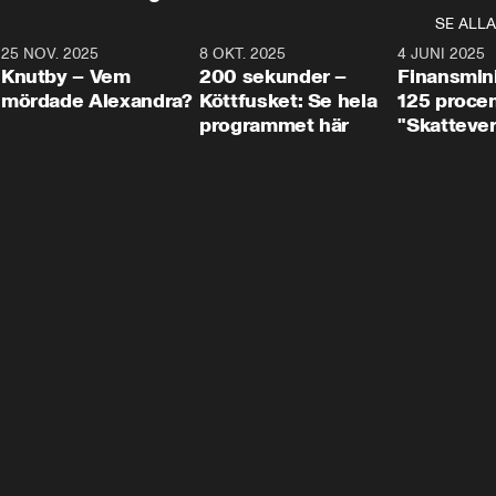
SE ALLA
3
25 NOV. 2025
31:05
8 OKT. 2025
4:29
4 JUNI 2025
Knutby – Vem
200 sekunder –
Finansmin
mördade Alexandra?
Köttfusket: Se hela
125 procent
programmet här
"Skattever
viktig uppg