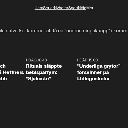
Hem
Serier
Nyheter
Sport
Nöje
Mer
Livsstil
ala nätverket kommer att få en ”nedröstningsknapp” i komme
0:55
I DAG 10:40
1:01
I GÅR 15:00
1:0
och
Rituals släppte
”Underliga grytor"
på Heffners
bebisparfym:
försvinner på
ubb
”Sjukaste”
Lidingöskolor