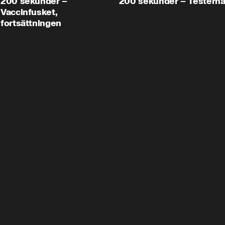
200 sekunder –
200 sekunder – Testern
Vaccinfusket,
fortsättningen