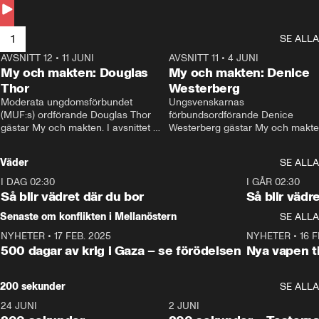
Andersson till svars.
1
SE ALLA
AVSNITT 12
•
11 JUNI
26:27
AVSNITT 11
•
4 JUNI
2
My och makten: Douglas
My och makten: Denice
Thor
Westerberg
Moderata ungdomsförbundet 
Ungsvenskarnas 
(MUF:s) ordförande Douglas Thor 
förbundsordförande Denice 
gästar My och makten. I avsnittet 
Westerberg gästar My och makten.
diskuteras tonårsutvisningarna och 
avsnittet diskuteras migrationsfrå
hur Moderaterna ska locka väljare till 
och hur SD ska locka kvinnliga 
Väder
SE ALLA
valet i höst. 
väljare. 
I DAG 02:30
1:06
I GÅR 02:30
Så blir vädret där du bor
Så blir vädr
Senaste om konflikten i Mellanöstern
SE ALLA
NYHETER
•
17 FEB. 2025
0:45
NYHETER
•
16 F
500 dagar av krig i Gaza – se förödelsen
Nya vapen ti
200 sekunder
SE ALLA
24 JUNI
5:00
2 JUNI