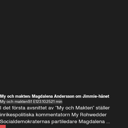
My och makten: Magdalena Andersson om Jimmie-hånet
My och makten
S1 E1
23.10.25
21 min
I det första avsnittet av ”My och Makten” ställer 
inrikespolitiska kommentatorn My Rohwedder 
Socialdemokraternas partiledare Magdalena 