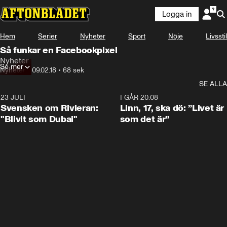
Logga in
Hem
Serier
Nyheter
Sport
Nöje
Livsstil
Så funkar en Facebookpixel
Nyheter
Se mer
Nyheter
•
09.02.18
•
68 sek
SE ALLA
23 JULI
1:42
I GÅR 20:08
Svensken om Rivieran:
Linn, 17, ska dö: ”Livet är
"Blivit som Dubai"
som det är”