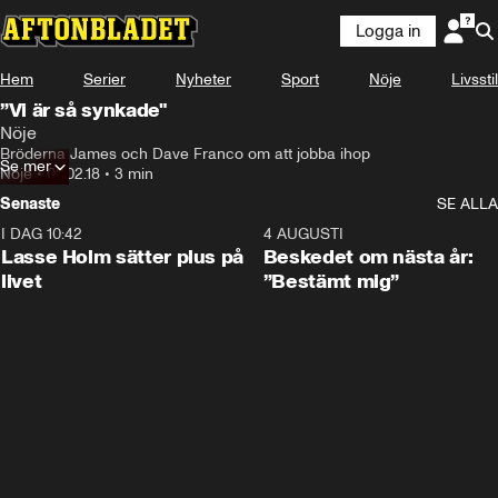
Logga in
Hem
Serier
Nyheter
Sport
Nöje
Livsstil
”Vi är så synkade"
Nöje
Bröderna James och Dave Franco om att jobba ihop
Se mer
Nöje
•
09.02.18
•
3 min
Senaste
SE ALLA
I DAG 10:42
1:04
4 AUGUSTI
Lasse Holm sätter plus på
Beskedet om nästa år:
livet
”Bestämt mig”