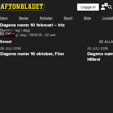
Logga in
Hem
Serier
Nyheter
Sport
Nöje
Livsstil
Dagens namn 10 februari – Iris
Namnsdag i dag
Se mer
Namnsdag i dag
•
09.02.18
•
22 sek
Senast
SE ALLA
26 JULI 2018
0:22
25 JULI 2018
Dagens namn 16 oktober, Finn
Dagens namn
Hillevi