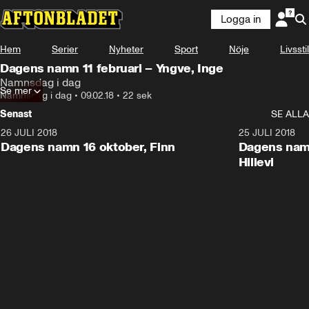
Logga in
Hem
Serier
Nyheter
Sport
Nöje
Livsstil
Dagens namn 11 februari – Yngve, Inge
Namnsdag i dag
Se mer
Namnsdag i dag
•
09.02.18
•
22 sek
Senast
SE ALLA
26 JULI 2018
0:22
25 JULI 2018
Dagens namn 16 oktober, Finn
Dagens namn
Hillevi