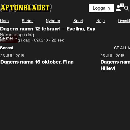
Logga in
Hem
Serier
Nyheter
Sport
Nöje
Livsstil
Dagens namn 12 februari – Evelina, Evy
Namnsdag i dag
Se mer
Namnsdag i dag
•
09.02.18
•
22 sek
Senast
SE ALLA
26 JULI 2018
0:22
25 JULI 2018
Dagens namn 16 oktober, Finn
Dagens namn
Hillevi