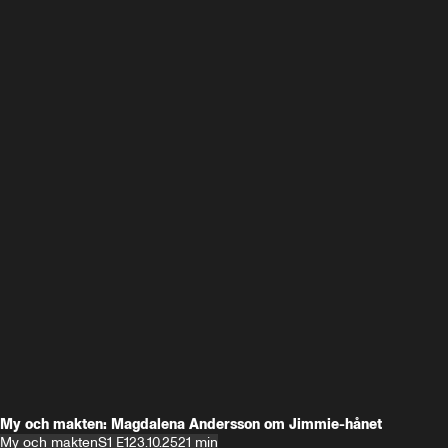
My och makten: Magdalena Andersson om Jimmie-hånet
My och makten
S1 E1
23.10.25
21 min