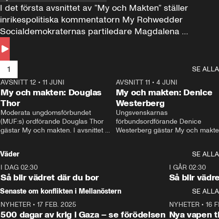
I det första avsnittet av ”My och Makten” ställer 
inrikespolitiska kommentatorn My Rohwedder 
Socialdemokraternas partiledare Magdalena 
Andersson till svars.
1
SE ALLA
AVSNITT 12
•
11 JUNI
26:27
AVSNITT 11
•
4 JUNI
2
My och makten: Douglas
My och makten: Denice
Thor
Westerberg
Moderata ungdomsförbundet 
Ungsvenskarnas 
(MUF:s) ordförande Douglas Thor 
förbundsordförande Denice 
gästar My och makten. I avsnittet 
Westerberg gästar My och makten.
diskuteras tonårsutvisningarna och 
avsnittet diskuteras migrationsfrå
hur Moderaterna ska locka väljare till 
och hur SD ska locka kvinnliga 
Väder
SE ALLA
valet i höst. 
väljare. 
I DAG 02:30
1:06
I GÅR 02:30
Så blir vädret där du bor
Så blir vädr
Senaste om konflikten i Mellanöstern
SE ALLA
NYHETER
•
17 FEB. 2025
0:45
NYHETER
•
16 F
500 dagar av krig i Gaza – se förödelsen
Nya vapen ti