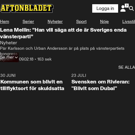
Logga in
Hem
Serier
Nyheter
Sport
Nöje
Livsstil
Lena Mellin: ”Han vill säga att de är Sveriges enda
vänsterparti”
Nyheter
Pär Karlsson och Urban Andersson är på plats på vänsterpartiets 
kongress
Se mer
Nyheter
•
09.02.18
•
163 sek
SE ALLA
30 JUNI
1:24
23 JULI
Kommunen som blivit en
Svensken om Rivieran:
tillflyktsort för skuldsatta
"Blivit som Dubai"