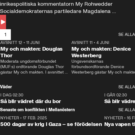
inrikespolitiska kommentatorn My Rohwedder 
Socialdemokraternas partiledare Magdalena 
Andersson till svars.
1
SE ALLA
AVSNITT 12
•
11 JUNI
26:27
AVSNITT 11
•
4 JUNI
2
My och makten: Douglas
My och makten: Denice
Thor
Westerberg
Moderata ungdomsförbundet 
Ungsvenskarnas 
(MUF:s) ordförande Douglas Thor 
förbundsordförande Denice 
gästar My och makten. I avsnittet 
Westerberg gästar My och makten.
diskuteras tonårsutvisningarna och 
avsnittet diskuteras migrationsfrå
hur Moderaterna ska locka väljare till 
och hur SD ska locka kvinnliga 
Väder
SE ALLA
valet i höst. 
väljare. 
I DAG 02:30
1:06
I GÅR 02:30
Så blir vädret där du bor
Så blir vädr
Senaste om konflikten i Mellanöstern
SE ALLA
NYHETER
•
17 FEB. 2025
0:45
NYHETER
•
16 F
500 dagar av krig i Gaza – se förödelsen
Nya vapen ti