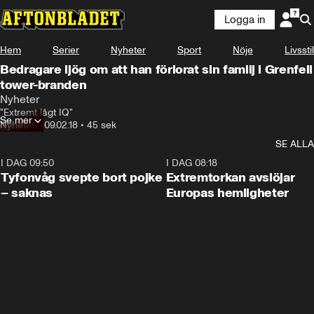
Logga in
Hem
Serier
Nyheter
Sport
Nöje
Livsstil
Bedragare ljög om att han förlorat sin familj i Grenfell
tower-branden
Nyheter
"Extremt lågt IQ"
Se mer
Nyheter
•
09.02.18
•
45 sek
SE ALLA
I DAG 09:50
0:53
I DAG 08:18
Tyfonvåg svepte bort pojke
Extremtorkan avslöjar
– saknas
Europas hemligheter