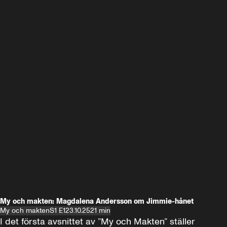
My och makten: Magdalena Andersson om Jimmie-hånet
My och makten
S1 E1
23.10.25
21 min
I det första avsnittet av ”My och Makten” ställer 