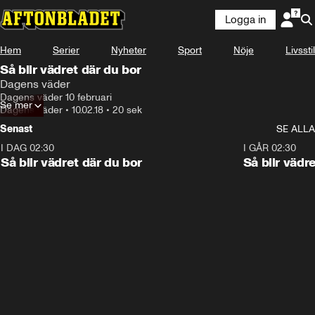
Logga in
Hem
Serier
Nyheter
Sport
Nöje
Livsstil
Så blir vädret där du bor
Dagens väder
Dagens väder 10 februari
Se mer
Dagens väder
•
10.02.18
•
20 sek
Senast
SE ALLA
I DAG 02:30
1:06
I GÅR 02:30
Så blir vädret där du bor
Så blir vädr