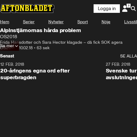
Logga in
Hem
Serier
Nyheter
Sport
Nöje
Livsstil
Alpinstjärnornas hårda problem
OS2018
Frida Hansdotter och Sara Hector klagade – då fick SOK agera
Se mer
OS2018
•
10.02.18
•
63 sek
Senast
SE ALLA
12 FEB. 2018
2:00
27 FEB. 2018
20-åringens egna ord efter
Svenske turi
superbragden
avslutninge