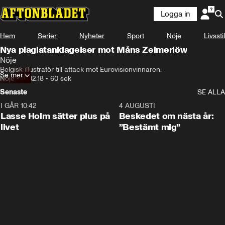
Logga in
Hem
Serier
Nyheter
Sport
Nöje
Livsstil
Nya plagiatanklagelser mot Måns Zelmerlöw
Nöje
Belgisk illustratör till attack mot Eurovisionvinnaren.
Se mer
Nöje
•
10.02.18
•
60 sek
Senaste
SE ALLA
I GÅR 10:42
1:04
4 AUGUSTI
Lasse Holm sätter plus på
Beskedet om nästa år:
livet
”Bestämt mig”