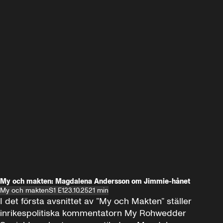
My och makten: Magdalena Andersson om Jimmie-hånet
My och makten
S1 E1
23.10.25
21 min
I det första avsnittet av ”My och Makten” ställer 
inrikespolitiska kommentatorn My Rohwedder 