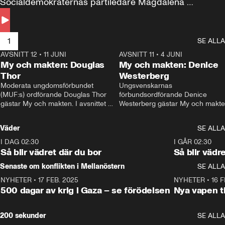
Socialdemokraternas partiledare Magdalena 
Andersson till svars.
1
SE ALLA
AVSNITT 12
•
11 JUNI
26:27
AVSNITT 11
•
4 JUNI
2
My och makten: Douglas
My och makten: Denice
Thor
Westerberg
Moderata ungdomsförbundet 
Ungsvenskarnas 
(MUF:s) ordförande Douglas Thor 
förbundsordförande Denice 
gästar My och makten. I avsnittet 
Westerberg gästar My och makten.
diskuteras tonårsutvisningarna och 
avsnittet diskuteras migrationsfrå
hur Moderaterna ska locka väljare till 
och hur SD ska locka kvinnliga 
Väder
SE ALLA
valet i höst. 
väljare. 
I DAG 02:30
1:06
I GÅR 02:30
Så blir vädret där du bor
Så blir vädr
Senaste om konflikten i Mellanöstern
SE ALLA
NYHETER
•
17 FEB. 2025
0:45
NYHETER
•
16 F
500 dagar av krig i Gaza – se förödelsen
Nya vapen ti
200 sekunder
SE ALLA