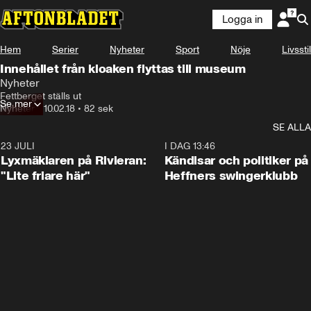
Logga in
Hem
Serier
Nyheter
Sport
Nöje
Livsstil
Innehållet från kloaken flyttas till museum
Nyheter
Fettberget ställs ut
Se mer
Nyheter
•
10.02.18
•
82 sek
SE ALLA
23 JULI
2:02
I DAG 13:46
Lyxmäklaren på Rivieran:
Kändisar och politiker på
"Lite friare här"
Heffners swingerklubb