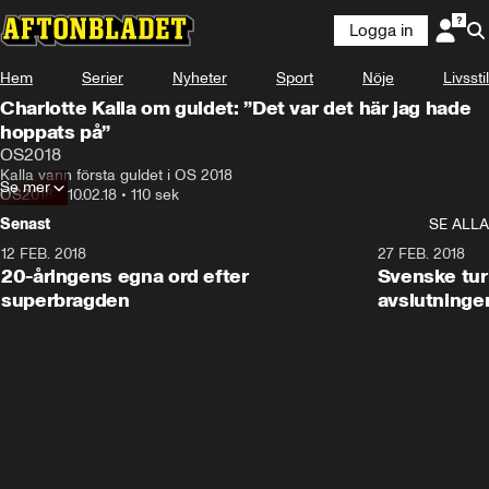
Logga in
Hem
Serier
Nyheter
Sport
Nöje
Livsstil
Charlotte Kalla om guldet: ”Det var det här jag hade
hoppats på”
OS2018
Kalla vann första guldet i OS 2018
Se mer
OS2018
•
10.02.18
•
110 sek
Senast
SE ALLA
12 FEB. 2018
2:00
27 FEB. 2018
20-åringens egna ord efter
Svenske turi
superbragden
avslutninge