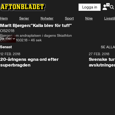
Logga in
Hem
Serier
Nyheter
Sport
Nöje
Livsstil
Marit Bjørgen:"Kalla blev för tuff"
OS2018
Bjørgen om andraplatsen i dagens Skiathlon
Se mer
OS2018
•
10.02.18
•
46 sek
Senast
SE ALLA
12 FEB. 2018
2:00
27 FEB. 2018
20-åringens egna ord efter
Svenske turi
superbragden
avslutninge