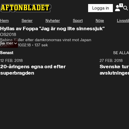
Logga in
Hem
Serier
Nyheter
Sport
Nöje
Livsstil
Hyllas av Foppa "Jag är nog lite sinnessjuk"
OS2018
Sabina Küller efter damkronornas vinst mot Japan
Se mer
OS2018
•
10.02.18
•
137 sek
Senast
SE ALLA
12 FEB. 2018
2:00
27 FEB. 2018
20-åringens egna ord efter
Svenske turi
superbragden
avslutninge