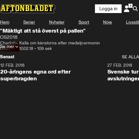
Logga in
Hem
Serier
Nyheter
Sport
Nöje
Livsstil
"Mäktigt att stå överst på pallen"
OS2018
Charlotte Kalla om känslorna efter medaljcermonin
Se mer
OS2018
•
10.02.18
•
109 sek
Senast
SE ALLA
12 FEB. 2018
2:00
27 FEB. 2018
20-åringens egna ord efter
Svenske turi
superbragden
avslutninge