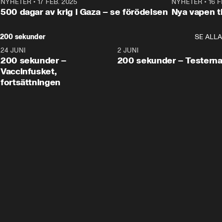
NYHETER
•
17 FEB. 2025
0:45
NYHETER
•
16 F
500 dagar av krig i Gaza – se förödelsen
Nya vapen ti
200 sekunder
SE ALLA
24 JUNI
5:00
2 JUNI
200 sekunder –
200 sekunder – Testern
Vaccinfusket,
fortsättningen