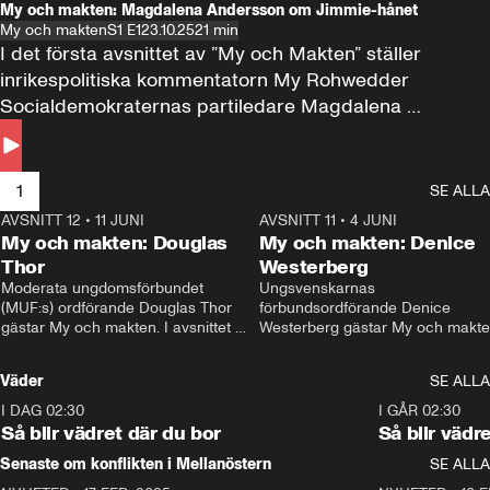
My och makten: Magdalena Andersson om Jimmie-hånet
My och makten
S1 E1
23.10.25
21 min
I det första avsnittet av ”My och Makten” ställer 
inrikespolitiska kommentatorn My Rohwedder 
Socialdemokraternas partiledare Magdalena 
Andersson till svars.
1
SE ALLA
AVSNITT 12
•
11 JUNI
26:27
AVSNITT 11
•
4 JUNI
2
My och makten: Douglas
My och makten: Denice
Thor
Westerberg
Moderata ungdomsförbundet 
Ungsvenskarnas 
(MUF:s) ordförande Douglas Thor 
förbundsordförande Denice 
gästar My och makten. I avsnittet 
Westerberg gästar My och makten.
diskuteras tonårsutvisningarna och 
avsnittet diskuteras migrationsfrå
hur Moderaterna ska locka väljare till 
och hur SD ska locka kvinnliga 
Väder
SE ALLA
valet i höst. 
väljare. 
I DAG 02:30
1:06
I GÅR 02:30
Så blir vädret där du bor
Så blir vädr
Senaste om konflikten i Mellanöstern
SE ALLA