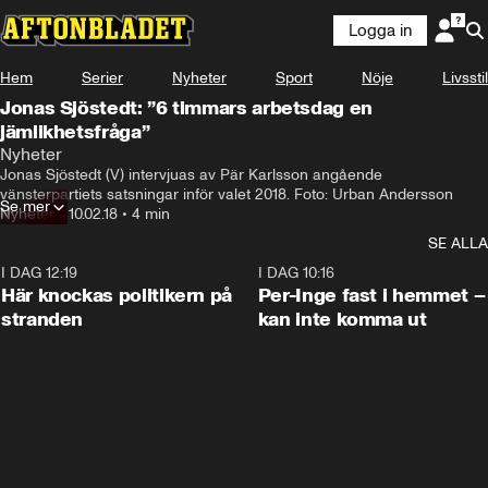
Logga in
Hem
Serier
Nyheter
Sport
Nöje
Livsstil
Jonas Sjöstedt: ”6 timmars arbetsdag en
jämlikhetsfråga”
Nyheter
Jonas Sjöstedt (V) intervjuas av Pär Karlsson angående 
vänsterpartiets satsningar inför valet 2018. Foto: Urban Andersson
Se mer
Nyheter
•
10.02.18
•
4 min
SE ALLA
I DAG 12:19
0:45
I DAG 10:16
Här knockas politikern på
Per-Inge fast i hemmet –
stranden
kan inte komma ut