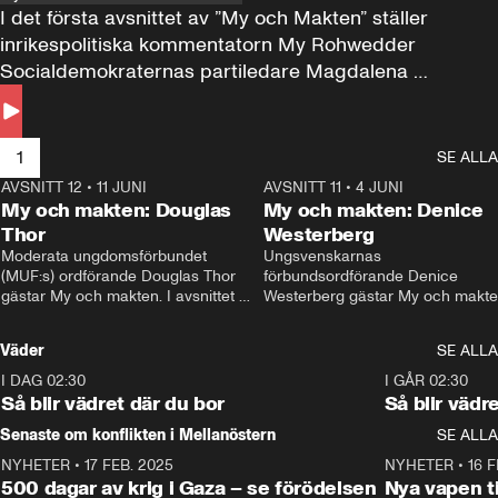
I det första avsnittet av ”My och Makten” ställer 
inrikespolitiska kommentatorn My Rohwedder 
Socialdemokraternas partiledare Magdalena 
Andersson till svars.
1
SE ALLA
AVSNITT 12
•
11 JUNI
26:27
AVSNITT 11
•
4 JUNI
2
My och makten: Douglas
My och makten: Denice
Thor
Westerberg
Moderata ungdomsförbundet 
Ungsvenskarnas 
(MUF:s) ordförande Douglas Thor 
förbundsordförande Denice 
gästar My och makten. I avsnittet 
Westerberg gästar My och makten.
diskuteras tonårsutvisningarna och 
avsnittet diskuteras migrationsfrå
hur Moderaterna ska locka väljare till 
och hur SD ska locka kvinnliga 
Väder
SE ALLA
valet i höst. 
väljare. 
I DAG 02:30
1:06
I GÅR 02:30
Så blir vädret där du bor
Så blir vädr
Senaste om konflikten i Mellanöstern
SE ALLA
NYHETER
•
17 FEB. 2025
0:45
NYHETER
•
16 F
500 dagar av krig i Gaza – se förödelsen
Nya vapen ti