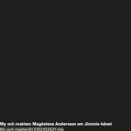
My och makten: Magdalena Andersson om Jimmie-hånet
My och makten
S1 E1
23.10.25
21 min