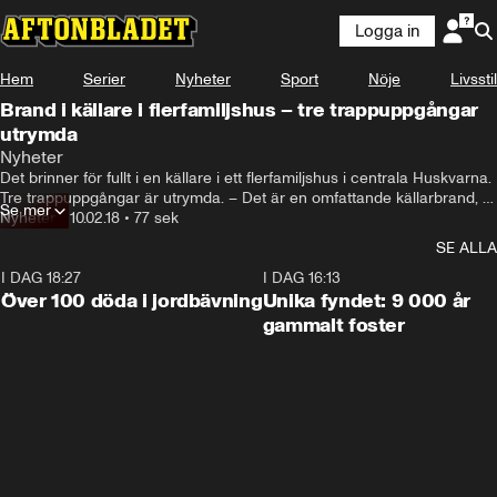
Logga in
Hem
Serier
Nyheter
Sport
Nöje
Livsstil
Brand i källare i flerfamiljshus – tre trappuppgångar
utrymda
Nyheter
Det brinner för fullt i en källare i ett flerfamiljshus i centrala Huskvarna. 
Tre trappuppgångar är utrymda. – Det är en omfattande källarbrand, 
Se mer
säger Göran Melin vid räddningstjänsten.
Nyheter
•
10.02.18
•
77 sek
SE ALLA
I DAG 18:27
0:31
I DAG 16:13
Över 100 döda i jordbävning
Unika fyndet: 9 000 år
gammalt foster