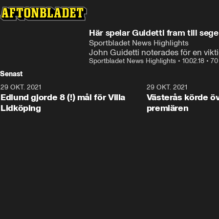
Här spelar Guidetti fram till seg
Sportbladet News Highlights
John Guidetti noterades för en vikt
Sportbladet News Highlights
•
10.02.18
•
70
Senast
29 OKT. 2021
4:11
29 OKT. 2021
Edlund gjorde 8 (!) mål för Villa
Västerås körde öv
Lidköping
premiären