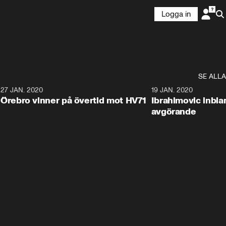
Logga in
SE ALLA
27 JAN. 2020
19 JAN. 2020
Örebro vinner på övertid mot HV71
Ibrahimovic inbla
avgörande