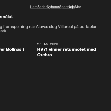
Hem
Serier
Nyheter
Sport
Nöje
Mer
Livsstil
ermålet
ig framspelning när Alaves slog Villareal på bortaplan
 sek
2:28
27 JAN. 2020
er Bollnäs i
HV71 vinner returmötet med
Örebro