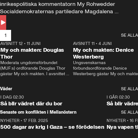
inrikespolitiska kommentatorn My Rohwedder 
Socialdemokraternas partiledare Magdalena 
Andersson till svars.
1
SE ALLA
AVSNITT 12
•
11 JUNI
26:27
AVSNITT 11
•
4 JUNI
2
My och makten: Douglas
My och makten: Denice
Thor
Westerberg
Moderata ungdomsförbundet 
Ungsvenskarnas 
(MUF:s) ordförande Douglas Thor 
förbundsordförande Denice 
gästar My och makten. I avsnittet 
Westerberg gästar My och makten.
diskuteras tonårsutvisningarna och 
avsnittet diskuteras migrationsfrå
hur Moderaterna ska locka väljare till 
och hur SD ska locka kvinnliga 
Väder
SE ALLA
valet i höst. 
väljare. 
I DAG 02:30
1:06
I GÅR 02:30
Så blir vädret där du bor
Så blir vädr
Senaste om konflikten i Mellanöstern
SE ALLA
NYHETER
•
17 FEB. 2025
0:45
NYHETER
•
16 F
500 dagar av krig i Gaza – se förödelsen
Nya vapen ti