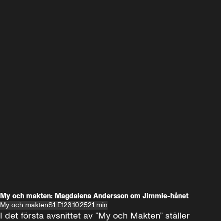
My och makten: Magdalena Andersson om Jimmie-hånet
My och makten
S1 E1
23.10.25
21 min
I det första avsnittet av ”My och Makten” ställer 