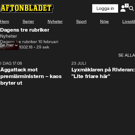
Logga in
Hem
Serier
Nyheter
Sport
Nöje
Livsstil
Dagens tre rubriker
Nyheter
Dagens tre rubriker 10 februari
Se mer
Nyheter
•
10.02.18
•
29 sek
SE ALLA
I DAG 17:08
0:37
23 JULI
Äggattack mot
Lyxmäklaren på Rivieran:
premiärministern – kaos
"Lite friare här"
bryter ut