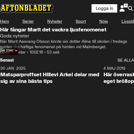
Logga in
Hem
Serier
Nyheter
Sport
Nöje
Livsstil
Här fångar Marit det vackra ljusfenomenet
Goda nyheter
När Marit Aasvang Olsson körde sin dotter Alina till skolan i fredags 
syntes det häftiga fenomenet på himlen vid Malmberget.
Se mer
Goda nyheter
•
10.02.18
•
53 sek
Senast
SE ALLA
30 JAN. 2025
0:59
4 MAJ 2019
Matsparproffset Hillevi Arkel delar med
Här överrask
sig av sina bästa tips
eget bröllop