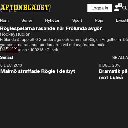
Logga in
Hem
Serier
Nyheter
Sport
Nöje
Livsstil
Röglespelarna rasande när Frölunda avgör
Hockeystudion
Frölunda åt upp ett 0-2-underläge och vann mot Rögle i Ängelholm. Då 
var spelarna rasande på domaren vid det avgörande målet.
Se mer
Hockeystudion
•
10.02.18
•
71 sek
Senast
SE ALLA
6 DEC. 2018
0:50
6 DEC. 2018
Malmö straffade Rögle i derbyt
Dramatik på
mot Luleå