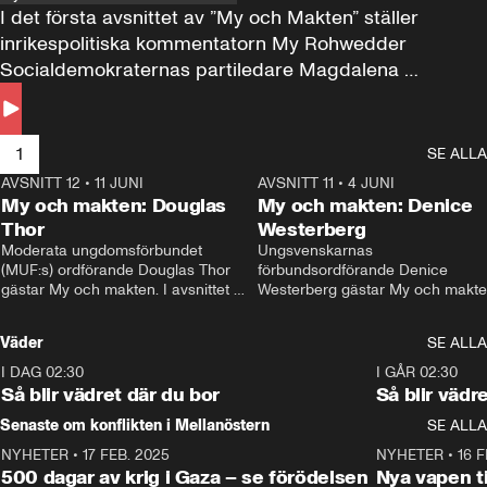
I det första avsnittet av ”My och Makten” ställer 
inrikespolitiska kommentatorn My Rohwedder 
Socialdemokraternas partiledare Magdalena 
Andersson till svars.
1
SE ALLA
AVSNITT 12
•
11 JUNI
26:27
AVSNITT 11
•
4 JUNI
2
My och makten: Douglas
My och makten: Denice
Thor
Westerberg
Moderata ungdomsförbundet 
Ungsvenskarnas 
(MUF:s) ordförande Douglas Thor 
förbundsordförande Denice 
gästar My och makten. I avsnittet 
Westerberg gästar My och makten.
diskuteras tonårsutvisningarna och 
avsnittet diskuteras migrationsfrå
hur Moderaterna ska locka väljare till 
och hur SD ska locka kvinnliga 
Väder
SE ALLA
valet i höst. 
väljare. 
I DAG 02:30
1:06
I GÅR 02:30
Så blir vädret där du bor
Så blir vädr
Senaste om konflikten i Mellanöstern
SE ALLA
NYHETER
•
17 FEB. 2025
0:45
NYHETER
•
16 F
500 dagar av krig i Gaza – se förödelsen
Nya vapen ti