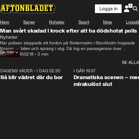
Logga in
Hem
Serier
Nyheter
Sport
Nöje
Livsstil
Man svårt skadad i krock efter att ha dödshotat polis
Nyheter
När polisen stoppade ett fordon på Södermalm i Stockholm hoppade 
föraren ur bilen och sprang i väg. Då tog en passagerare över 
Se mer
fordonet, dödshotade en polis, körde i väg - och krockade. – Han är 
Nyheter
•
10.02.18
•
3 min
mycket allvarligt skadad, säger Sven-Erik Olsson på polisens 
SE ALLA
regionledningscentral i Stockholm.
DAGENS VÄDER
•
I DAG 02:30
1:06
I GÅR 19:07
Så blir vädret där du bor
Dramatiska scenen – me
mirakulöst slut