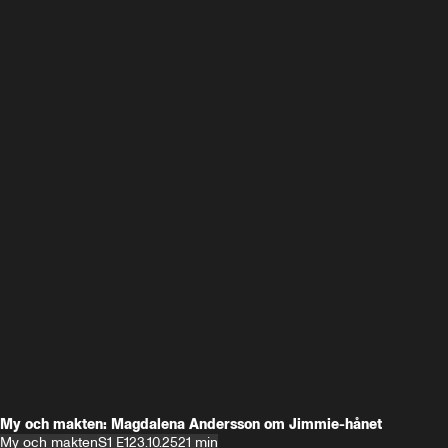
My och makten: Magdalena Andersson om Jimmie-hånet
My och makten
S1 E1
23.10.25
21 min