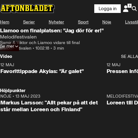
Logga in
Hem
Serier
Nyheter
Sport
Nöje
Livsstil
Liamoo om finalplatsen: ”Jag dör för er!”
Melodifestivalen
Samir & Viktor och Liamoo vidare till final
Se mer
Melodifestivalen
•
10.02.18
•
3 min
Video
SE ALLA
12 MAJ
1:04
12 MAJ
Favorittippade Akylas: ”Är galet”
Pressen infö
Höjdpunkter
NÖJE
•
13 MAJ 2023
18:32
MELODIFESTIV
Markus Larsson: "Allt pekar på att det
Loreen till 
står mellan Loreen och Finland"