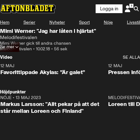
Logga in
Hem
Serier
Nyheter
Sport
Nöje
Livsstil
Mimi Werner: "Jag har låten i hjärtat"
Melodifestivalen
Mimi Werner gick till andra chansen
Se mer
Melodifestivalen
•
10.02.18
•
56 sek
Video
SE ALLA
12 MAJ
1:04
12 MAJ
Favorittippade Akylas: ”Är galet”
Pressen infö
Höjdpunkter
NÖJE
•
13 MAJ 2023
18:32
MELODIFESTIV
Markus Larsson: "Allt pekar på att det
Loreen till 
står mellan Loreen och Finland"