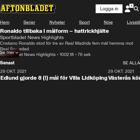
Logga in
Hem
Serier
Nyheter
Sport
Nöje
Livsstil
Ronaldo tillbaka i målform – hattrickhjälte
Sportbladet News Highlights
Cristiano Ronaldo stod för tre av Real Madrids fem mål hemma mot 
Real Sociedad.
Se mer
Sportbladet News Highlights
•
10.02.18
•
76 sek
Senast
SE ALLA
29 OKT. 2021
4:11
29 OKT. 2021
Edlund gjorde 8 (!) mål för Villa Lidköping
Västerås kö