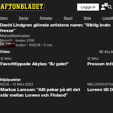
Logga in
Hem
Serier
Nyheter
Sport
Nöje
Livsstil
David Lindgren glömde artistens namn: "Riktig brain
freeze"
Melodifestivalen
Melodifestivalen 2018
Se mer
Melodifestivalen
•
10.02.18
•
3 min
Video
SE ALLA
12 MAJ
1:04
12 MAJ
Favorittippade Akylas: ”Är galet”
Pressen infö
Höjdpunkter
NÖJE
•
13 MAJ 2023
18:32
MELODIFESTIV
Markus Larsson: "Allt pekar på att det
Loreen till 
står mellan Loreen och Finland"