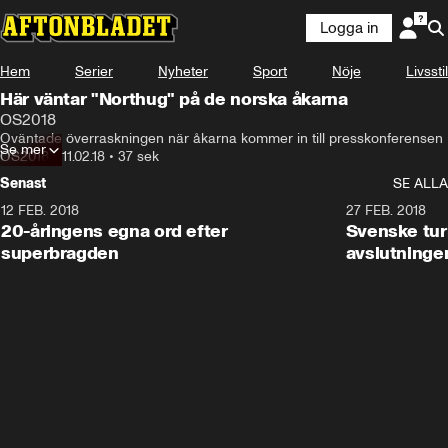
Logga in
Hem
Serier
Nyheter
Sport
Nöje
Livsstil
Här väntar "Northug" på de norska åkarna
OS2018
Oväntade överraskningen när åkarna kommer in till presskonferensen
Se mer
OS2018
•
11.02.18
•
37 sek
Senast
SE ALLA
12 FEB. 2018
2:00
27 FEB. 2018
20-åringens egna ord efter
Svenske turi
superbragden
avslutninge