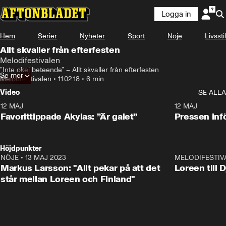
Logga in
Hem
Serier
Nyheter
Sport
Nöje
Livsstil
Allt skvaller från efterfesten
Melodifestivalen
”Inte okej beteende” – Allt skvaller från efterfesten
Se mer
Melodifestivalen
•
11.02.18
•
6 min
Video
SE ALLA
12 MAJ
1:04
12 MAJ
Favorittippade Akylas: ”Är galet”
Pressen infö
Höjdpunkter
NÖJE
•
13 MAJ 2023
18:32
MELODIFESTIV
Markus Larsson: "Allt pekar på att det
Loreen till 
står mellan Loreen och Finland"