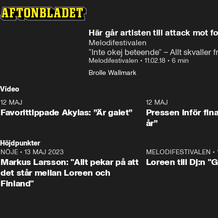
Här går artisten till attack mot f
Melodifestivalen
”Inte okej beteende” – Allt skvaller f
Melodifestivalen
•
11.02.18
•
6 min
Brolle Wallmark
Video
12 MAJ
1:04
12 MAJ
Favorittippade Akylas: ”Är galet”
Pressen inför fin
år”
Höjdpunkter
NÖJE
•
13 MAJ 2023
18:32
MELODIFESTIVALEN
•
Markus Larsson: "Allt pekar på att
Loreen till Dj:n "
det står mellan Loreen och
Finland"