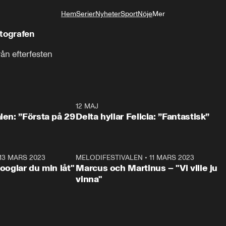
Hem
Serier
Nyheter
Sport
Nöje
Mer
Livsstil
otografen
rån efterfesten
0:59
12 MAJ
0:5
alen: ”Första på 29
Delta hyllar Felicia: ”Fantastisk”
13 MARS 2023
0:56
MELODIFESTIVALEN
•
11 MARS 2023
1:1
Googlar du min låt"
Marcus och Martinus – "Vi ville ju
vinna"