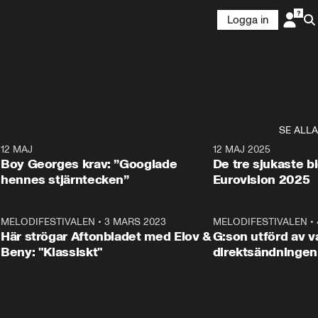
Logga in
SE ALLA
6
12 MAJ
0:40
12 MAJ 2025
Boy Georges krav: ”Googlade
De tre sjukaste b
hennes stjärntecken”
Eurovision 2025
6
MELODIFESTIVALEN
•
3 MARS 2023
1:46
MELODIFESTIVALEN
•
Här strögar Aftonbladet med Elov &
G:son utförd av va
Beny: "Klassiskt"
direktsändningen