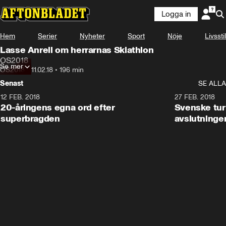
Logga in
Hem
Serier
Nyheter
Sport
Nöje
Livsstil
Lasse Anrell om herrarnas Skiathlon
OS2018
Se mer
OS2018
•
11.02.18
•
196 min
Senast
SE ALLA
12 FEB. 2018
2:00
27 FEB. 2018
20-åringens egna ord efter
Svenske turi
superbragden
avslutninge