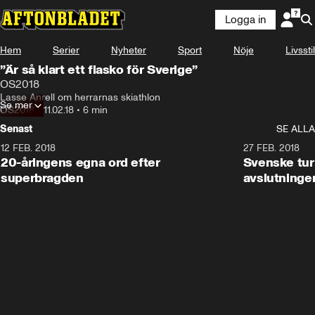
Logga in
Hem
Serier
Nyheter
Sport
Nöje
Livsstil
”Är så klart ett fiasko för Sverige”
OS2018
Lasse Anrell om herrarnas skiathlon
Se mer
OS2018
•
11.02.18
•
6 min
Senast
SE ALLA
12 FEB. 2018
2:00
27 FEB. 2018
20-åringens egna ord efter
Svenske turi
superbragden
avslutninge